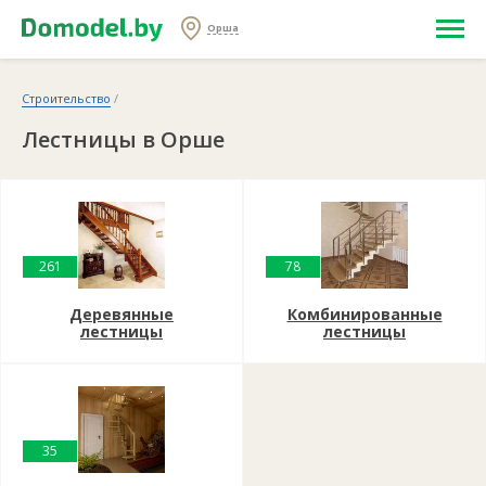
Орша
Строительство
/
Лестницы в Орше
261
78
Деревянные
Комбинированные
лестницы
лестницы
35