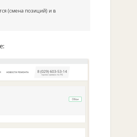
ся (смена позиций) и в
е: