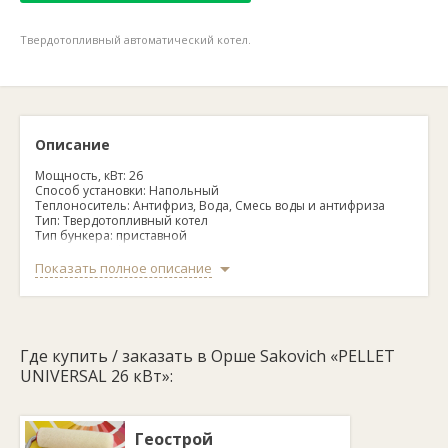
Твердотопливный автоматический котел.
Описание
Мощность, кВт: 26
Способ установки: Напольный
Теплоноситель: Антифриз, Вода, Смесь воды и антифриза
Тип: Твердотопливный котел
Тип бункера: приставной
Тип горелки: факельная, поворотная
Тип котла: Автоматический, пеллетный
Показать полное описание
Толщина теплообменника, мм: 5
Технические параметры
Максимальное рабочее давление, бар: 2,5
Объем воды в котле, л: 84
Площадь теплообменника, м.кв.: 2,6
Где купить / заказать в Орше Sakovich «PELLET
UNIVERSAL 26 кВт»:
Геострой