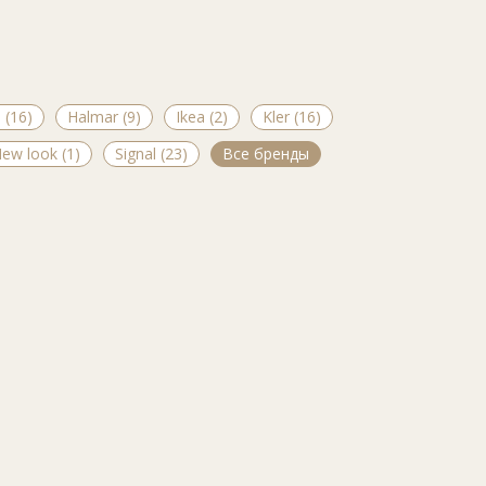
 (16)
Halmar (9)
Ikea (2)
Kler (16)
ew look (1)
Signal (23)
Все бренды