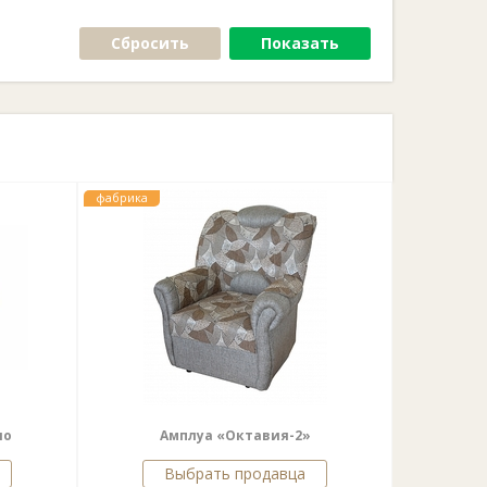
Сбросить
Показать
фабрика
ло
Амплуа «Октавия-2»
Выбрать продавца