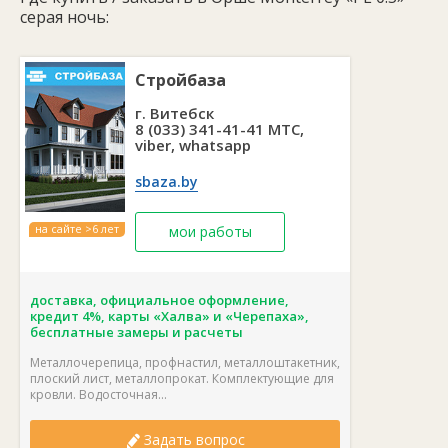
крыше строгий и в то же время современный вид.
серая ночь:
Стройбаза
г. Витебск
8 (033) 341-41-41 МТС,
viber, whatsapp
sbaza.by
на сайте >6 лет
мои работы
доставка, официальное оформление,
кредит 4%, карты «Халва» и «Черепаха»,
бесплатные замеры и расчеты
Металлочерепица, профнастил, металлоштакетник,
плоский лист, металлопрокат. Комплектующие для
кровли. Водосточная...
Задать вопрос