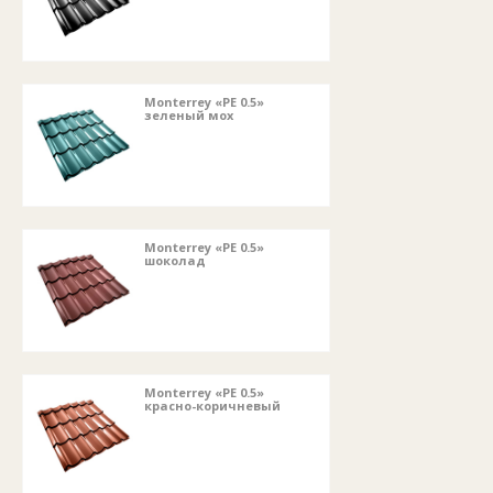
Monterrey «PE 0.5»
зеленый мох
Monterrey «PE 0.5»
шоколад
Monterrey «PE 0.5»
красно-коричневый