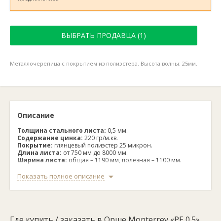
ВЫБРАТЬ ПРОДАВЦА (1)
Металлочерепица с покрытием из полиэстера. Высота волны: 25мм.
Описание
Толщина стального листа:
0,5 мм.
Содержание цинка:
220 гр/м.кв.
Покрытие:
глянцевый полиэстер 25 микрон.
Длина листа:
от 750 мм до 8000 мм.
Ширина листа:
общая – 1190 мм, полезная – 1100 мм.
Высота волны:
25 мм.
Ширина одного тайла:
350 мм.
Показать полное описание
Металлочерепица Monterrey «PE 0.5» изготавливается из
стальных листов толщиной 0.5 мм. Оцинковка позволяет
кровле успешно противостоять природным и механическим
воздействиям. Листы металлочерепицы могут изготавливаться
Где купить / заказать в Орше Monterrey «PE 0.5»
длиной до восьми метров. Серый глянцевый цвет придает