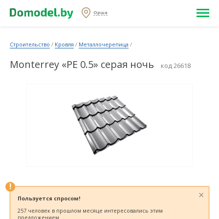
Орша
Строительство
/
Кровля
/
Металлочерепица
/
Monterrey «PE 0.5» серая ночь
код 26618
!
×
Пользуется спросом!
257 человек в прошлом месяце интересовались этим
предложением