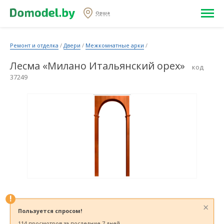
Орша
Ремонт и отделка
/
Двери
/
Межкомнатные арки
/
Лесма «Милано Итальянский орех»
код
37249
!
×
Пользуется спросом!
114 просмотров за последние 7 дней