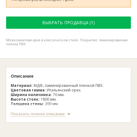
ВЫБРАТЬ ПРОДАВЦА (1)
Межкомнатная арка в классическом стиле. Покрытие: ламинированная
пленка ПВХ.
Описание
Материал:
МДФ, ламинированный пленкой ПВХ.
Цветовая гамма:
Итальянский орех.
Ширина наличника:
70 мм.
Высота стоек:
1800 мм.
Толщина стены:
200 мм.
Ширина проема:
700-1300, 800-1400, 900-1500 мм (все
размеры универсальные, комплектуется сводорасширителем
Показать полное описание
600 мм).
Межкомнатная арка «Лесма «Милано» — это изысканное
решение для классического интерьера. Она выполнена в