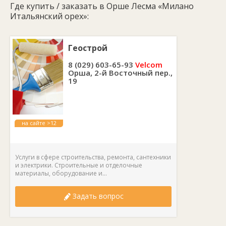
Где купить / заказать в Орше Лесма «Милано
цвете «Итальянский орех».
Итальянский орех»:
Арка изготовлена из МДФ и покрыта ламинированной
пленкой ПВХ. Такое покрытие обеспечивает долговечность и
устойчивость к внешним воздействиям, что делает арку
практичным и надежным решением для вашего дома.
Геострой
8 (029) 603-65-93
Velcom
Орша, 2-й Восточный пер.,
19
на сайте >12
лет
Услуги в сфере строительства, ремонта, сантехники
и электрики. Строительные и отделочные
материалы, оборудование и...
Задать вопрос