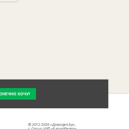
ОНЕЧНО ХОЧУ!
© 2012-2026 «Домодел.by»,
г. Орша, ЧУП «БарокМедиа»