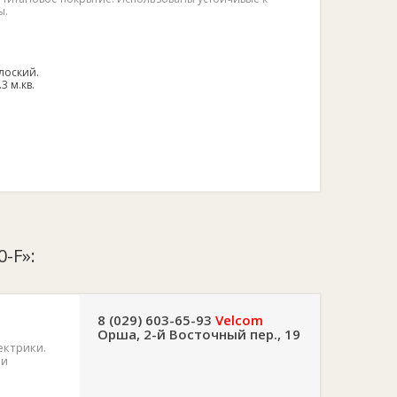
ы.
лоский.
2.3 м.кв.
0-F»:
8 (029) 603-65-93
Velcom
Орша, 2-й Восточный пер., 19
ектрики.
 и