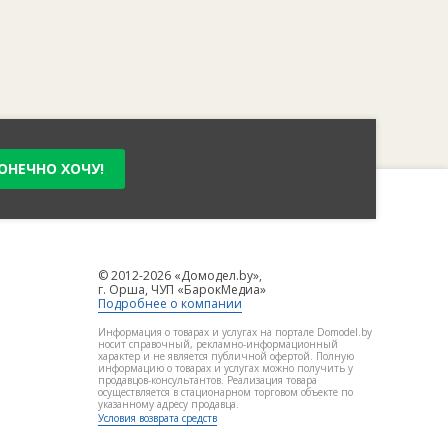
ОНЕЧНО ХОЧУ!
© 2012-2026 «Домодел.by»,
г. Орша, ЧУП «БарокМедиа»
Подробнее о компании
Информация о товарах и услугах на портале Domodel.by
носит справочный, рекламно-информационный
характер и не является публичной офертой. Полную
информацию о товарах и услугах можно получить у
продавцов-консультантов. Реализация товара
осуществляется в стационарном торговом объекте по
указанному адресу продавца.
Условия возврата средств