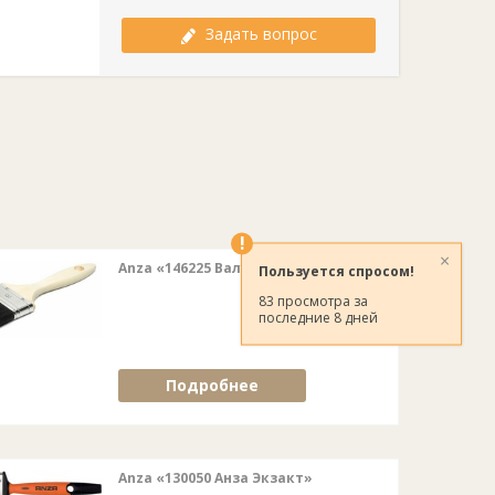
Задать вопрос
!
×
Anza «146225 Валуэ»
Пользуется спросом!
83 просмотра за
последние 8 дней
Подробнее
Anza «130050 Анза Экзакт»