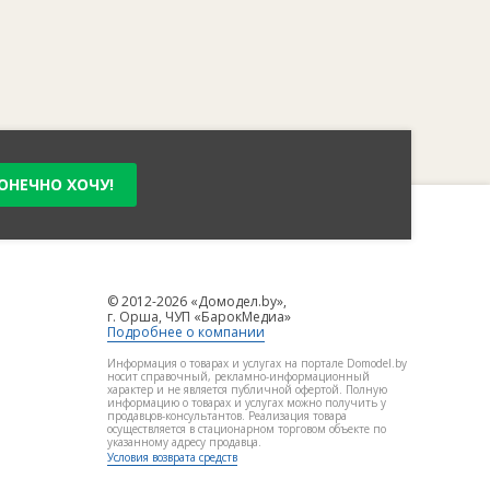
ОНЕЧНО ХОЧУ!
© 2012-2026 «Домодел.by»,
г. Орша, ЧУП «БарокМедиа»
Подробнее о компании
Информация о товарах и услугах на портале Domodel.by
носит справочный, рекламно-информационный
характер и не является публичной офертой. Полную
информацию о товарах и услугах можно получить у
продавцов-консультантов. Реализация товара
осуществляется в стационарном торговом объекте по
указанному адресу продавца.
Условия возврата средств