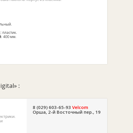
ольный.
:
пластик.
й
: 400 мм.
ital» :
8 (029) 603-65-93
Velcom
Орша, 2-й Восточный пер., 19
ектрики.
 и